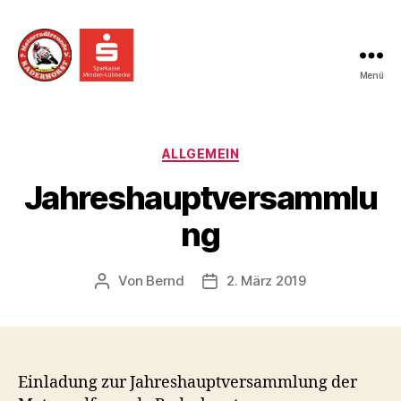
Menü
Motorradfreunde
Raderhorst
Kategorien
ALLGEMEIN
Jahreshauptversammlu
ng
Von
Bernd
2. März 2019
Beitragsautor
Veröffentlichungsdatum
Einladung zur Jahreshauptversammlung der